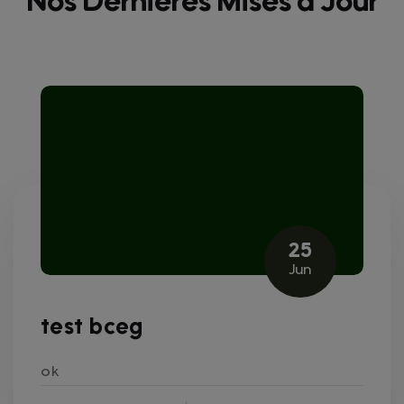
Nos Dernières Mises à Jour
25
Jun
test bceg
ok