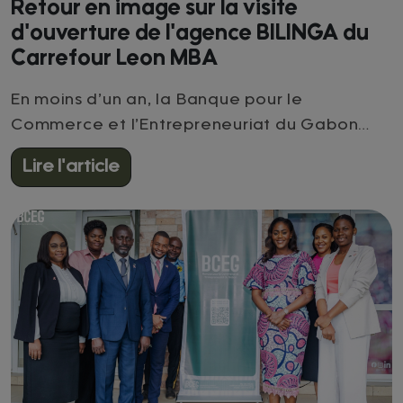
Retour en image sur la visite
d'ouverture de l'agence BILINGA du
Carrefour Leon MBA
En moins d’un an, la Banque pour le
Commerce et l’Entrepreneuriat du Gabon
(BCEG) s’impose comme un acteur structurant
Lire l'article
du financement de proximité. Avec une offre
de crédit bonifié à partir de 5 %, rendue
possible par les dispositifs CATR et FAMAD,
initie par le Président de la République
Gabonaise, Son Excellence Brice Clotaire
Oligui Nguema, la BCEG redéfinit les
standards du financement productif au
service des PME, PMI et entrepreneurs
gabonais. Déploiement territorial : 3 agences