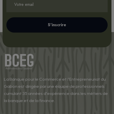
les compétences des porteurs de projets,
TPE, PME, groupements féminins et
entrepreneurs, qu’ils exercent dans le
secteur formel ou #informel, afin de mieux
S'inscrire
planifier, structurer et gérer leurs activités.
Les formations se dérouleront du 25 au 30
septembre 2025 au siège de l’ANPI-Gabon.
Les inscriptions sont encore possibles,
saisissez cette dernière opportunité
avant le démarrage.
La Banque pour le Commerce et l'Entrepreneuriat du
Gabon est dirigée par une équipe de professionnels
cumulant 35 années d'expérience dans les métiers de
la banque et de la finance.